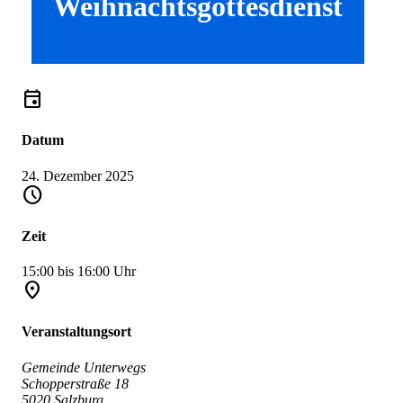
Weihnachtsgottesdienst
event
Datum
24. Dezember 2025
schedule
Zeit
15:00 bis 16:00 Uhr
place
Veranstaltungsort
Gemeinde Unterwegs
Schopperstraße 18
5020 Salzburg