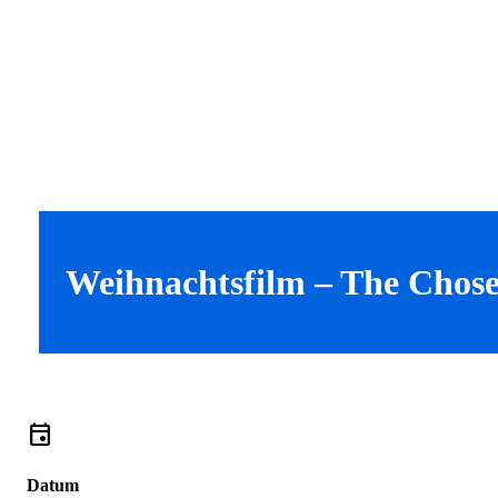
Weihnachtsfilm – The Chos
event
Datum