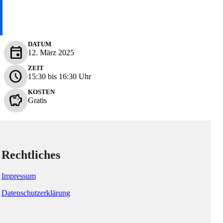
DATUM
event
12. März 2025
ZEIT
schedule
15:30 bis 16:30 Uhr
KOSTEN
savings
Gratis
Rechtliches
Impressum
Datenschutzerklärung