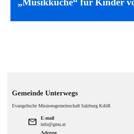
„Musikküche“ für Kinder vo
Gemeinde Unterwegs
Evangelische Missionsgemeinschaft Salzburg KdöR
E-mail
mail
info@gmu.at
Adresse