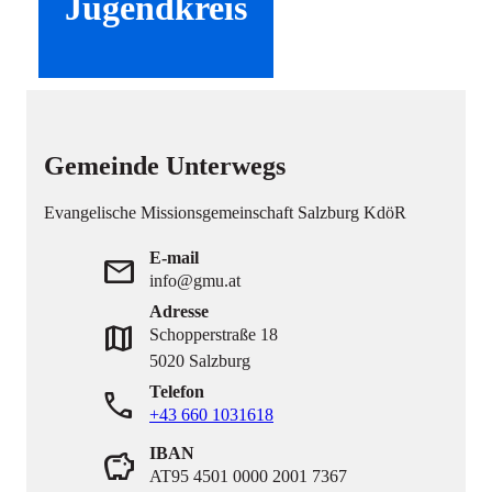
Jugendkreis
Gemeinde Unterwegs
Evangelische Missionsgemeinschaft Salzburg KdöR
E-mail
mail
info@gmu.at
Adresse
map
Schopperstraße 18
5020 Salzburg
Telefon
phone
+43 660 1031618
IBAN
savings
AT95 4501 0000 2001 7367