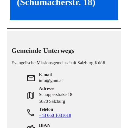
(Schumacherstr. 18)
Gemeinde Unterwegs
Evangelische Missionsgemeinschaft Salzburg KdöR
E-mail
mail
info@gmu.at
Adresse
map
Schopperstraße 18
5020 Salzburg
Telefon
phone
+43 660 1031618
IBAN