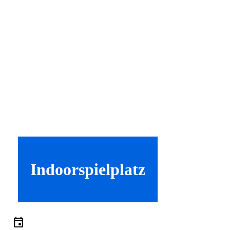
Indoorspielplatz
event