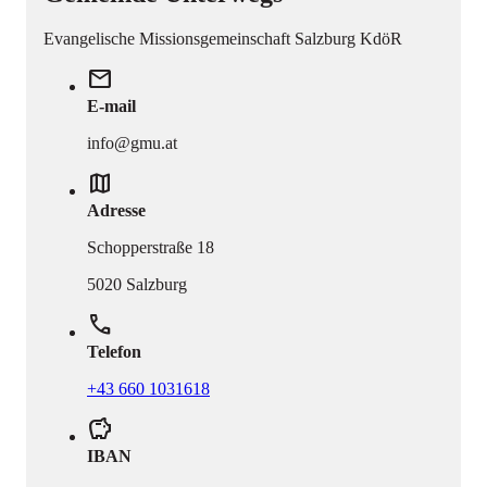
Evangelische Missionsgemeinschaft Salzburg KdöR
mail
E-mail
info@gmu.at
map
Adresse
Schopperstraße 18
5020 Salzburg
phone
Telefon
+43 660 1031618
savings
IBAN