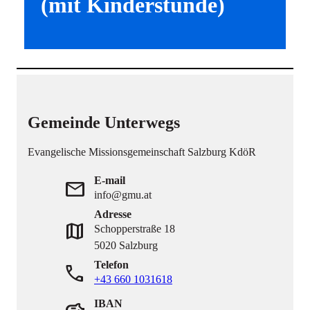
(mit Kinderstunde)
Gemeinde Unterwegs
Evangelische Missionsgemeinschaft Salzburg KdöR
E-mail
mail
info@gmu.at
Adresse
map
Schopperstraße 18
5020 Salzburg
Telefon
phone
+43 660 1031618
IBAN