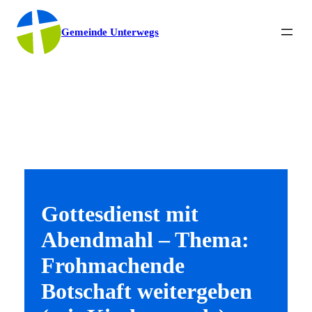
Gemeinde Unterwegs
Gottesdienst mit
Abendmahl – Thema:
Frohmachende
Botschaft weitergeben