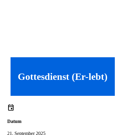
Gottesdienst (Er-lebt)
event
Datum
21. September 2025