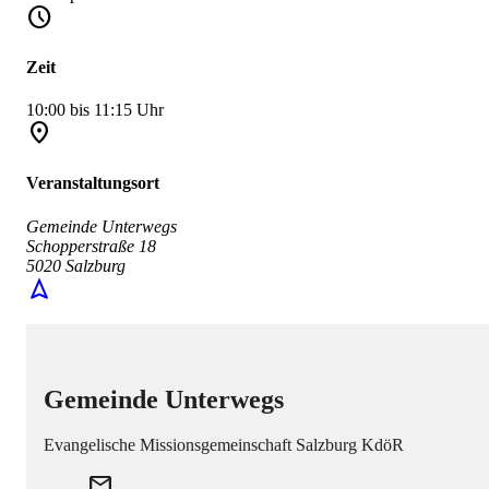
schedule
Zeit
10:00 bis 11:15 Uhr
place
Veranstaltungsort
Gemeinde Unterwegs
Schopperstraße 18
5020 Salzburg
navigation
Gemeinde Unterwegs
Evangelische Missionsgemeinschaft Salzburg KdöR
mail