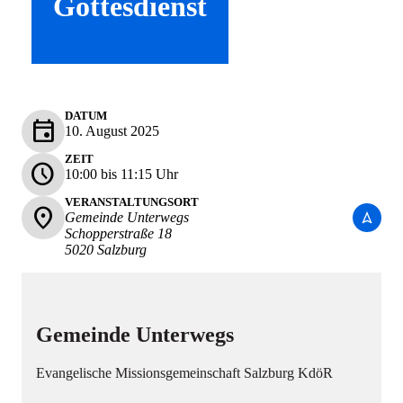
Gottesdienst
DATUM
event
10. August 2025
ZEIT
schedule
10:00 bis 11:15 Uhr
VERANSTALTUNGSORT
place
navigation
Gemeinde Unterwegs
Schopperstraße 18
5020 Salzburg
Gemeinde Unterwegs
Evangelische Missionsgemeinschaft Salzburg KdöR