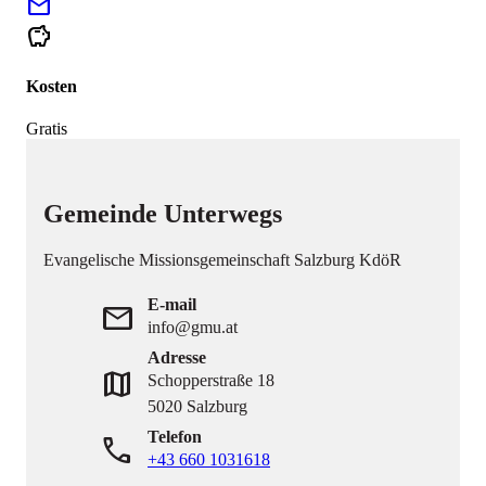
mail
savings
Kosten
Gratis
Gemeinde Unterwegs
Evangelische Missionsgemeinschaft Salzburg KdöR
E-mail
mail
info@gmu.at
Adresse
map
Schopperstraße 18
5020 Salzburg
Telefon
phone
+43 660 1031618