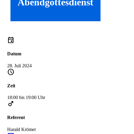
Abendgottesdienst
event
Datum
28. Juli 2024
schedule
Zeit
18:00 bis 19:00 Uhr
male
Referent
Harald Krömer