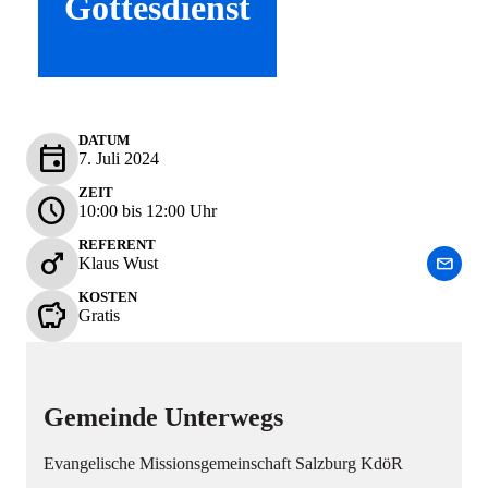
Gottesdienst
DATUM
event
7. Juli 2024
ZEIT
schedule
10:00 bis 12:00 Uhr
REFERENT
male
mail
Klaus Wust
KOSTEN
savings
Gratis
Gemeinde Unterwegs
Evangelische Missionsgemeinschaft Salzburg KdöR