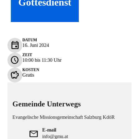
Gottesdienst
DATUM
event
16. Juni 2024
ZEIT
schedule
10:00 bis 11:30 Uhr
KOSTEN
savings
Gratis
Gemeinde Unterwegs
Evangelische Missionsgemeinschaft Salzburg KdöR
E-mail
mail
info@gmu.at