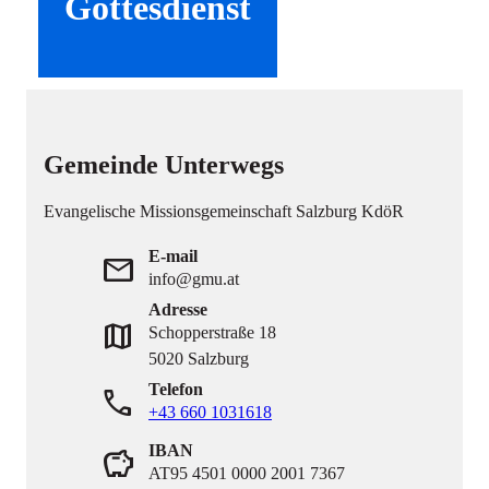
Gottesdienst
Gemeinde Unterwegs
Evangelische Missionsgemeinschaft Salzburg KdöR
E-mail
mail
info@gmu.at
Adresse
map
Schopperstraße 18
5020 Salzburg
Telefon
phone
+43 660 1031618
IBAN
savings
AT95 4501 0000 2001 7367