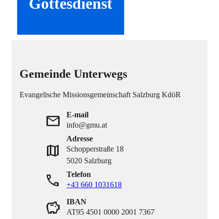
Gottesdienst
Gemeinde Unterwegs
Evangelische Missionsgemeinschaft Salzburg KdöR
E-mail
mail
info@gmu.at
Adresse
map
Schopperstraße 18
5020 Salzburg
Telefon
phone
+43 660 1031618
IBAN
savings
AT95 4501 0000 2001 7367