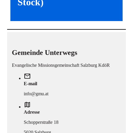
Stock)
Gemeinde Unterwegs
Evangelische Missionsgemeinschaft Salzburg KdöR
mail
E-mail
info@gmu.at
map
Adresse
Schopperstraße 18
5020 Salzburg