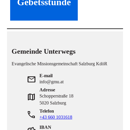
Gebetsstunde
Gemeinde Unterwegs
Evangelische Missionsgemeinschaft Salzburg KdöR
E-mail
mail
info@gmu.at
Adresse
map
Schopperstraße 18
5020 Salzburg
Telefon
phone
+43 660 1031618
IBAN