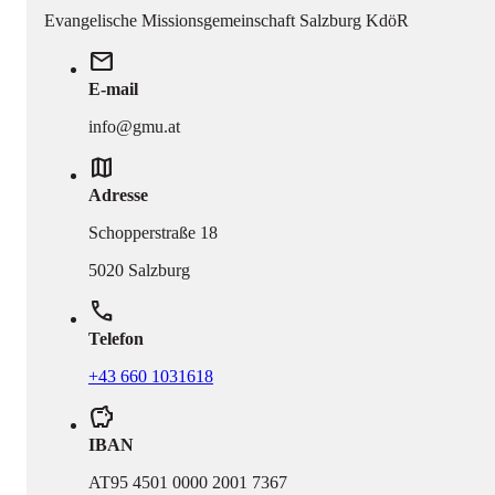
Evangelische Missionsgemeinschaft Salzburg KdöR
mail
E-mail
info@gmu.at
map
Adresse
Schopperstraße 18
5020 Salzburg
phone
Telefon
+43 660 1031618
savings
IBAN
AT95 4501 0000 2001 7367