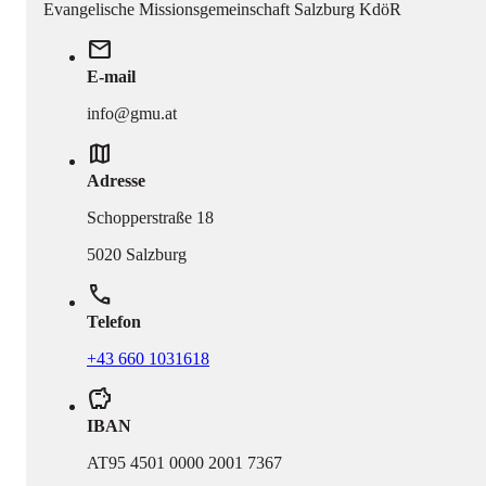
Evangelische Missionsgemeinschaft Salzburg KdöR
mail
E-mail
info@gmu.at
map
Adresse
Schopperstraße 18
5020 Salzburg
phone
Telefon
+43 660 1031618
savings
IBAN
AT95 4501 0000 2001 7367