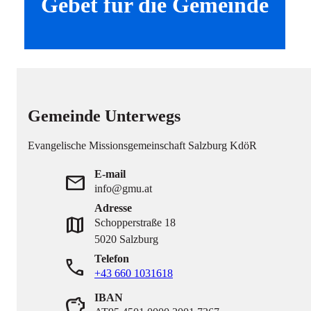
Gebet für die Gemeinde
Gemeinde Unterwegs
Evangelische Missionsgemeinschaft Salzburg KdöR
E-mail
mail
info@gmu.at
Adresse
map
Schopperstraße 18
5020 Salzburg
Telefon
phone
+43 660 1031618
IBAN
savings