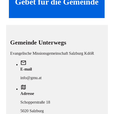
Gebet für die Gemeinde
Gemeinde Unterwegs
Evangelische Missionsgemeinschaft Salzburg KdöR
mail
E-mail
info@gmu.at
map
Adresse
Schopperstraße 18
5020 Salzburg