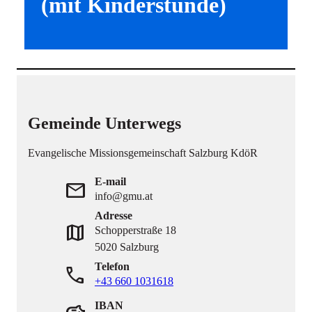
(mit Kinderstunde)
Gemeinde Unterwegs
Evangelische Missionsgemeinschaft Salzburg KdöR
E-mail
mail
info@gmu.at
Adresse
map
Schopperstraße 18
5020 Salzburg
Telefon
phone
+43 660 1031618
IBAN