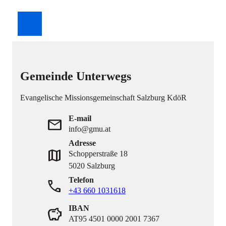
Gemeinde Unterwegs
Evangelische Missionsgemeinschaft Salzburg KdöR
E-mail
mail
info@gmu.at
Adresse
map
Schopperstraße 18
5020 Salzburg
Telefon
phone
+43 660 1031618
IBAN
savings
AT95 4501 0000 2001 7367