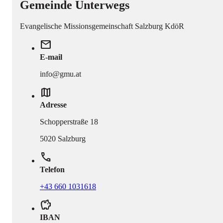
Gemeinde Unterwegs
Evangelische Missionsgemeinschaft Salzburg KdöR
mail
E-mail
info@gmu.at
map
Adresse
Schopperstraße 18
5020 Salzburg
phone
Telefon
+43 660 1031618
savings
IBAN