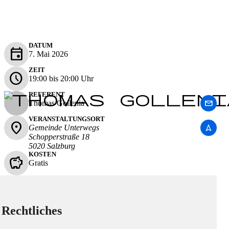
DATUM
event
7. Mai 2026
ZEIT
schedule
19:00 bis 20:00 Uhr
REFERENT
mail
Thomas Gollenia
VERANSTALTUNGSORT
place
navigation
Gemeinde Unterwegs
Schopperstraße 18
5020 Salzburg
KOSTEN
savings
Gratis
Rechtliches