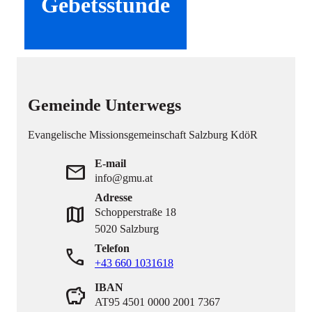
Gebetsstunde
Gemeinde Unterwegs
Evangelische Missionsgemeinschaft Salzburg KdöR
E-mail
mail
info@gmu.at
Adresse
map
Schopperstraße 18
5020 Salzburg
Telefon
phone
+43 660 1031618
IBAN
savings
AT95 4501 0000 2001 7367