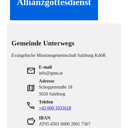
Allianzgottesdienst
Gemeinde Unterwegs
Evangelische Missionsgemeinschaft Salzburg KdöR
E-mail
mail
info@gmu.at
Adresse
map
Schopperstraße 18
5020 Salzburg
Telefon
phone
+43 660 1031618
IBAN
savings
AT95 4501 0000 2001 7367