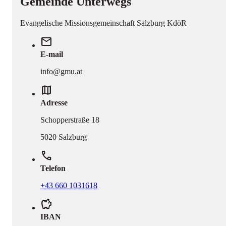
Gemeinde Unterwegs
Evangelische Missionsgemeinschaft Salzburg KdöR
mail
E-mail
info@gmu.at
map
Adresse
Schopperstraße 18
5020 Salzburg
phone
Telefon
+43 660 1031618
savings
IBAN